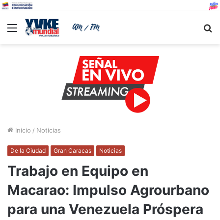
Menu
B
Inicio
/
Noticias
De la Ciudad
Gran Caracas
Noticias
Trabajo en Equipo en
Macarao: Impulso Agrourbano
para una Venezuela Próspera