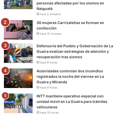
personas afectadas por los sismos en
k
a
m
Naiguatá
hace 2 minutos
m
30 mujeres Carrizaleñas se forman en
confección
hace 31 minutos
Defensoría del Pueblo y Gobernación de La
Guaira evalúan estrategias de atención y
recuperación tras sismos
hace 8 horas
Autoridades controlan dos incendios
registrados la noche del viernes en La
Guaira y Miranda
hace 9 horas
INTT mantiene operativo especial con
unidad móvil en La Guaira para trámites
vehiculares
hace 10 horas