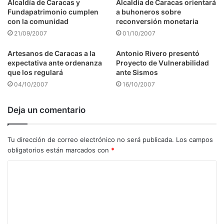
Alcaldía de Caracas y
Alcaldía de Caracas orientará
Fundapatrimonio cumplen
a buhoneros sobre
con la comunidad
reconversión monetaria
21/09/2007
01/10/2007
Artesanos de Caracas a la
Antonio Rivero presentó
expectativa ante ordenanza
Proyecto de Vulnerabilidad
que los regulará
ante Sismos
04/10/2007
16/10/2007
Deja un comentario
Tu dirección de correo electrónico no será publicada.
Los campos
obligatorios están marcados con
*
C
o
m
e