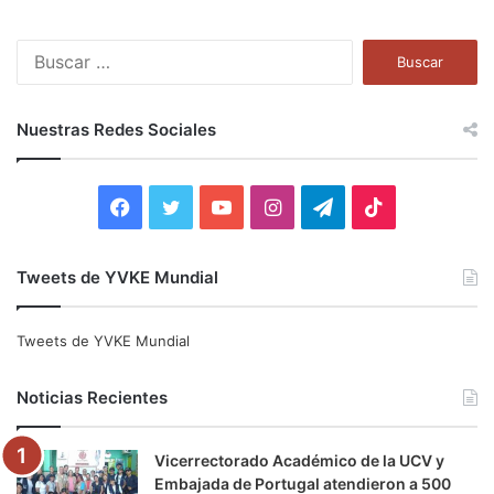
B
u
s
c
Nuestras Redes Sociales
a
r
:
F
T
Y
I
T
T
a
w
o
n
e
i
Tweets de YVKE Mundial
c
i
u
s
l
k
e
t
T
t
e
T
Tweets de YVKE Mundial
b
t
u
a
g
o
Noticias Recientes
o
e
b
g
r
k
Vicerrectorado Académico de la UCV y
o
r
e
r
a
Embajada de Portugal atendieron a 500