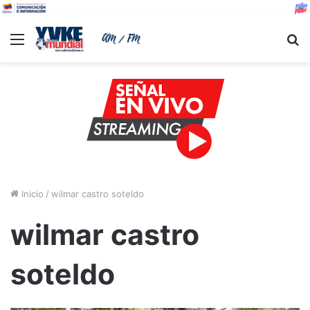
Menu
B
Inicio
/
wilmar castro soteldo
wilmar castro
soteldo