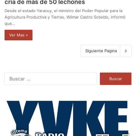
cría de más de 50 lechones
Desde el estado Yaracuy, el ministro del Poder Popular para la
Agricultura Productiva y Tierras, Wilmar Castro Soteldo, informó
que…
Ver Mas »
Siguiente Pagina
B
u
s
c
a
r
: