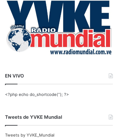
r
:
EN VIVO
<?php echo do_shortcode(‘‘); ?>
Tweets de YVKE Mundial
Tweets by YVKE_Mundial