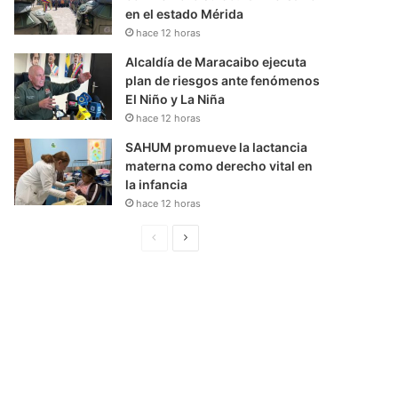
en el estado Mérida
hace 12 horas
Alcaldía de Maracaibo ejecuta
plan de riesgos ante fenómenos
El Niño y La Niña
hace 12 horas
SAHUM promueve la lactancia
materna como derecho vital en
la infancia
hace 12 horas
P
S
á
i
g
g
i
u
n
i
a
e
A
n