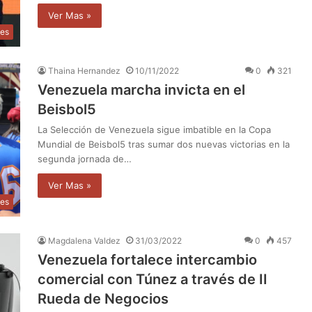
Ver Mas »
les
Thaina Hernandez
10/11/2022
0
321
Venezuela marcha invicta en el
Beisbol5
La Selección de Venezuela sigue imbatible en la Copa
Mundial de Beisbol5 tras sumar dos nuevas victorias en la
segunda jornada de…
Ver Mas »
tes
Magdalena Valdez
31/03/2022
0
457
Venezuela fortalece intercambio
comercial con Túnez a través de II
Rueda de Negocios