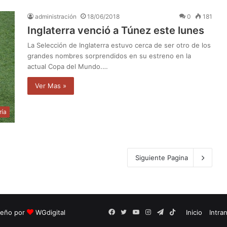
administración
18/06/2018
0
181
Inglaterra venció a Túnez este lunes
La Selección de Inglaterra estuvo cerca de ser otro de los
grandes nombres sorprendidos en su estreno en la
actual Copa del Mundo.…
Ver Mas »
ría
Siguiente Pagina
seño por
WGdigital
Facebook
Twitter
YouTube
Instagram
Telegram
TikTok
Inicio
Intra