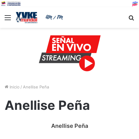
Menu
B
Inicio
/
Anellise Peña
Anellise Peña
Anellise Peña