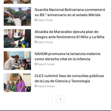
Guardia Nacional Bolivariana conmemoró
su 89.° aniversario en el estado Mérida
hace 1 hora
Alcaldía de Maracaibo ejecuta plan de
riesgos ante fenómenos El Niño y La Niña
hace 1 hora
SAHUM promueve la lactancia materna
como derecho vital en la infancia
hace 2 horas
CLEZ culminó fase de consultas públicas
de la Ley de Ciencia y Tecnología
hace 2 horas
P
S
á
i