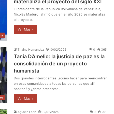
materializa el proyecto del siglo XXI
El presidente de la República Bolivariana de Venezuela,
Nicolás Maduro, afirmó que en el año 2025 se materializa
el proyecto…
Ver Mas »
nte
Thaina Hernandez
10/02/2025
0
365
Tania D’Amelio: la justicia de paz es la
consolidación de un proyecto
humanista
Dos grandes interrogantes, ¿cómo hacer para reencontrar
en esas comunidades a todas las personas que allí
habitan? y ¿cómo preservar…
les
Ver Mas »
Agustin Leon
02/02/2025
0
291