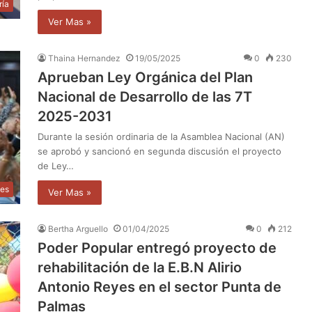
ría
Ver Mas »
Thaina Hernandez
19/05/2025
0
230
Aprueban Ley Orgánica del Plan
Nacional de Desarrollo de las 7T
2025-2031
Durante la sesión ordinaria de la Asamblea Nacional (AN)
se aprobó y sancionó en segunda discusión el proyecto
de Ley…
les
Ver Mas »
Bertha Arguello
01/04/2025
0
212
Poder Popular entregó proyecto de
rehabilitación de la E.B.N Alirio
Antonio Reyes en el sector Punta de
Palmas