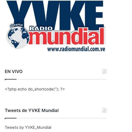
r
:
EN VIVO
<?php echo do_shortcode(‘‘); ?>
Tweets de YVKE Mundial
Tweets by YVKE_Mundial