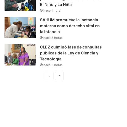
El Niño y La Niña
hace 1 hora
SAHUM promueve la lactancia
materna como derecho vital en
la infancia
hace 2 horas
CLEZ culminó fase de consultas
públicas de la Ley de Ciencia y
Tecnología
hace 2 horas
P
S
á
i
g
g
i
u
n
i
a
e
A
n