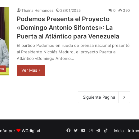
Thaina Hernandez
23/01/2025
0
390
Podemos Presenta el Proyecto
«Domingo Antonio Sifontes»: La
Puerta al Atlántico para Venezuela
El partido Podemos en rueda de prensa nacional presentó
al Presidente Nicolás Maduro, el proyecto Puerta al
Atlántico «Domingo Antonio…
ica
Ver Mas »
Siguiente Pagina
seño por
WGdigital
Facebook
Twitter
YouTube
Instagram
Telegram
TikTok
Inicio
Intra