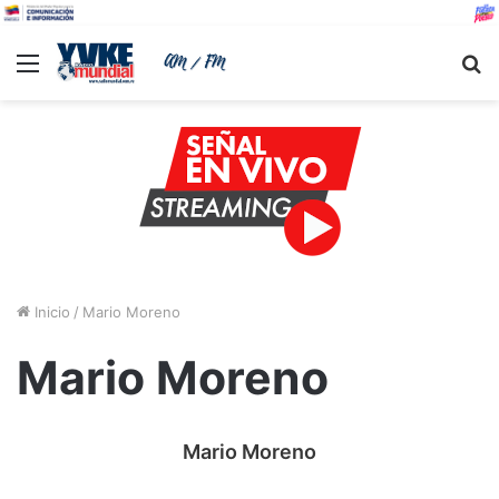
Menu
B
Inicio
/
Mario Moreno
Mario Moreno
Mario Moreno