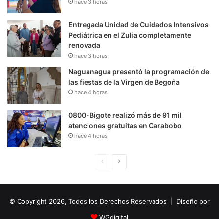
hace 3 horas
Entregada Unidad de Cuidados Intensivos
Pediátrica en el Zulia completamente
renovada
hace 3 horas
Naguanagua presentó la programación de
las fiestas de la Virgen de Begoña
hace 4 horas
0800-Bigote realizó más de 91 mil
atenciones gratuitas en Carabobo
hace 4 horas
P
S
á
i
g
g
© Copyright 2026, Todos los Derechos Reservados | Diseño por
i
u
n
i
WGdigital