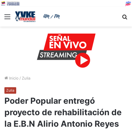
Menu
B
Inicio
/
Zulia
Zulia
Poder Popular entregó
proyecto de rehabilitación de
la E.B.N Alirio Antonio Reyes