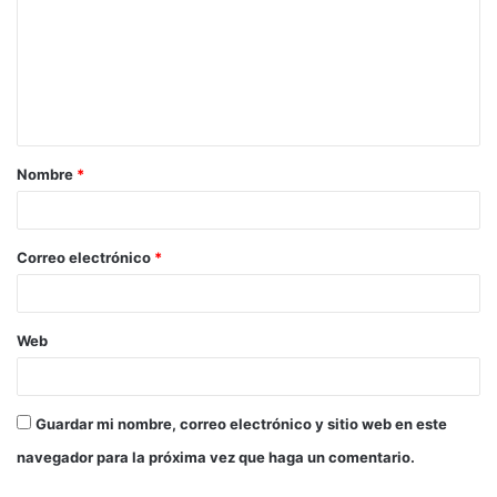
m
e
n
t
a
Nombre
*
r
i
o
Correo electrónico
*
*
Web
Guardar mi nombre, correo electrónico y sitio web en este
navegador para la próxima vez que haga un comentario.