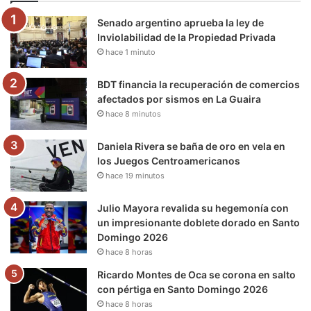
o
e
b
g
r
k
Senado argentino aprueba la ley de
o
r
e
r
a
Inviolabilidad de la Propiedad Privada
hace 1 minuto
k
a
m
m
BDT financia la recuperación de comercios
afectados por sismos en La Guaira
hace 8 minutos
Daniela Rivera se baña de oro en vela en
los Juegos Centroamericanos
hace 19 minutos
Julio Mayora revalida su hegemonía con
un impresionante doblete dorado en Santo
Domingo 2026
hace 8 horas
Ricardo Montes de Oca se corona en salto
con pértiga en Santo Domingo 2026
hace 8 horas