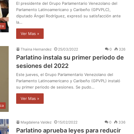
El presidente del Grupo Parlamentario Venezolano del
Parlamento Latinoamericano y Caribeño (GPVPLC),
diputado Ángel Rodríguez, expresó su satisfacción ante
la…
ica
Ver Mas »
Thaina Hernandez
25/03/2022
0
326
Parlatino instala su primer periodo de
sesiones del 2022
Este jueves, el Grupo Parlamentario Venezolano del
Parlamento Latinoamericano y Caribeño (GPVPL) instaló
su primer periodo de sesiones. Se pudo…
Ver Mas »
ica
Magdalena Valdez
15/02/2022
0
336
Parlatino aprueba leyes para reducir