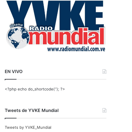
r
:
EN VIVO
<?php echo do_shortcode(‘‘); ?>
Tweets de YVKE Mundial
Tweets by YVKE_Mundial