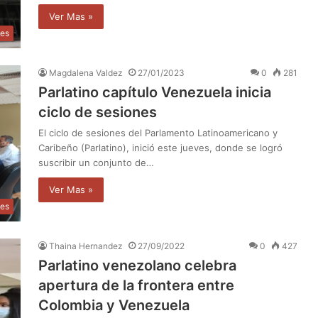
Ver Mas »
les
Magdalena Valdez
27/01/2023
0
281
Parlatino capítulo Venezuela inicia
ciclo de sesiones
El ciclo de sesiones del Parlamento Latinoamericano y
Caribeño (Parlatino), inició este jueves, donde se logró
suscribir un conjunto de…
Ver Mas »
les
Thaina Hernandez
27/09/2022
0
427
Parlatino venezolano celebra
apertura de la frontera entre
Colombia y Venezuela