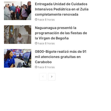
Entregada Unidad de Cuidados
Intensivos Pediátrica en el Zulia
completamente renovada
hace 8 horas
Naguanagua presentó la
programación de las fiestas de
la Virgen de Begoña
hace 8 horas
0800-Bigote realizó más de 91
mil atenciones gratuitas en
Carabobo
hace 8 horas
P
S
á
i
g
g
i
u
n
i