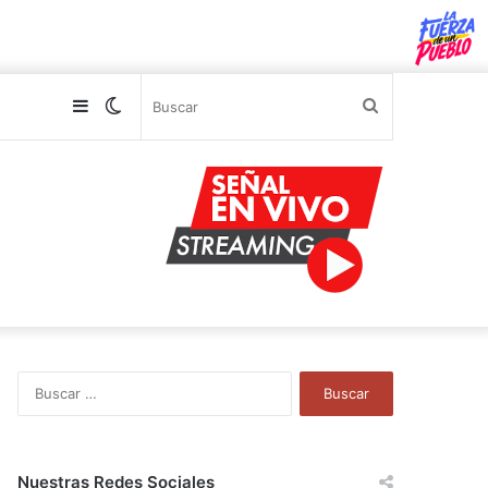
Sidebar
Switch
Buscar
skin
B
u
s
c
a
Nuestras Redes Sociales