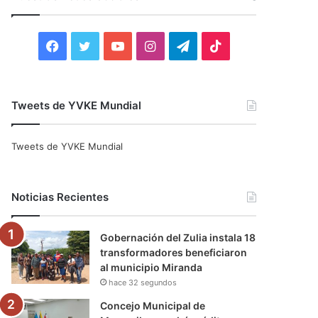
r
:
F
T
Y
I
T
T
a
w
o
n
e
i
c
i
u
s
l
k
Tweets de YVKE Mundial
e
t
T
t
e
T
Tweets de YVKE Mundial
b
t
u
a
g
o
o
e
b
g
r
k
Noticias Recientes
o
r
e
r
a
Gobernación del Zulia instala 18
k
a
m
transformadores beneficiaron
al municipio Miranda
m
hace 32 segundos
Concejo Municipal de