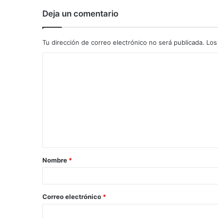
Deja un comentario
Tu dirección de correo electrónico no será publicada.
Los
C
o
m
e
n
t
a
Nombre
*
r
i
o
Correo electrónico
*
*