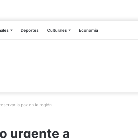
nales
Deportes
Culturales
Economía
eservar la paz en la región
o urgente a