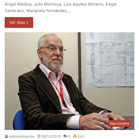
Ángel Medina, Julio Montoya, Luis Aquiles Moreno, Edgar
Zambrano, Marianela Fernández,…
Ver Mas »
Nacionales
administración
29/12/2015
0
545