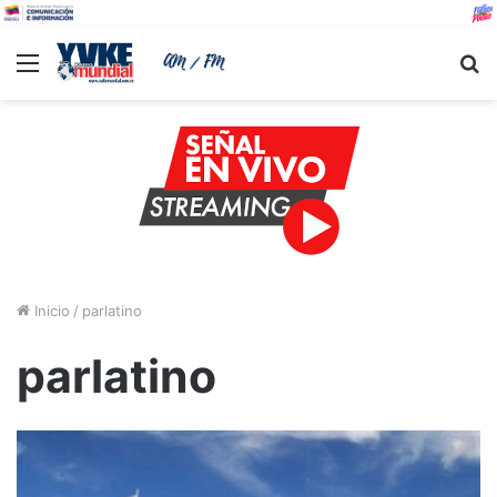
Menu
B
Inicio
/
parlatino
parlatino