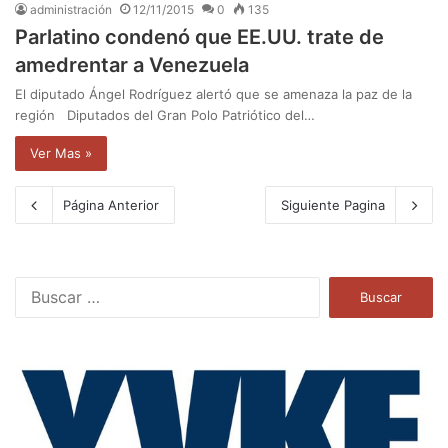
administración
12/11/2015
0
135
Parlatino condenó que EE.UU. trate de
amedrentar a Venezuela
El diputado Ángel Rodríguez alertó que se amenaza la paz de la
región Diputados del Gran Polo Patriótico del…
Ver Mas »
Página Anterior
Siguiente Pagina
B
u
s
c
a
r
: