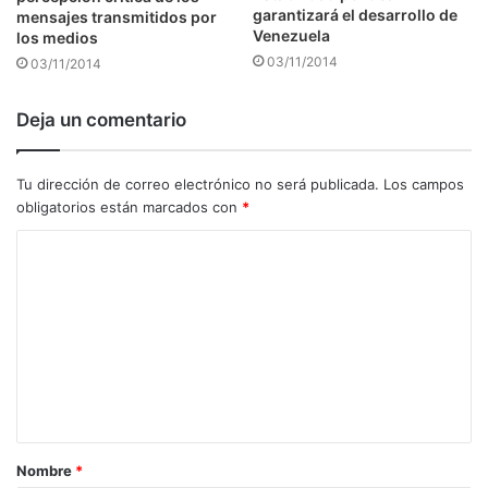
garantizará el desarrollo de
mensajes transmitidos por
Venezuela
los medios
03/11/2014
03/11/2014
Deja un comentario
Tu dirección de correo electrónico no será publicada.
Los campos
obligatorios están marcados con
*
C
o
m
e
n
t
a
Nombre
*
r