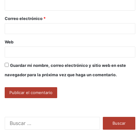
i
o
Correo electrónico
*
*
Web
Guardar mi nombre, correo electrónico y sitio web en este
navegador para la próxima vez que haga un comentario.
B
u
s
c