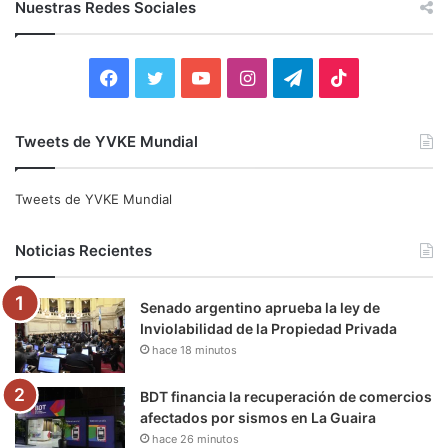
Nuestras Redes Sociales
a
r
:
F
T
Y
I
T
T
a
w
o
n
e
i
Tweets de YVKE Mundial
c
i
u
s
l
k
e
t
T
t
e
T
Tweets de YVKE Mundial
b
t
u
a
g
o
Noticias Recientes
o
e
b
g
r
k
Senado argentino aprueba la ley de
o
r
e
r
a
Inviolabilidad de la Propiedad Privada
hace 18 minutos
k
a
m
m
BDT financia la recuperación de comercios
afectados por sismos en La Guaira
hace 26 minutos