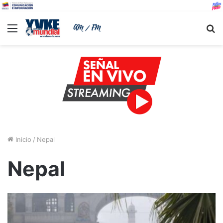
Menu
B
Inicio
/
Nepal
Nepal