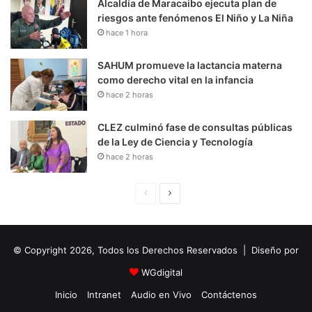
Alcaldía de Maracaibo ejecuta plan de
riesgos ante fenómenos El Niño y La Niña
hace 1 hora
SAHUM promueve la lactancia materna
como derecho vital en la infancia
hace 2 horas
CLEZ culminó fase de consultas públicas
de la Ley de Ciencia y Tecnología
hace 2 horas
P
S
á
i
g
g
© Copyright 2026, Todos los Derechos Reservados | Diseño por
i
u
n
i
WGdigital
a
e
Inicio
Intranet
Audio en Vivo
Contáctenos
A
n