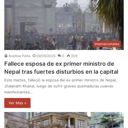
Internacionales
Anellise Peña
09/09/2025
0
306
Fallece esposa de ex primer ministro de
Nepal tras fuertes disturbios en la capital
Este martes, falleció la esposa del ex primer ministro de Nepal,
Jhalanath Khanal, luego de sufrir graves quemaduras cuando
manifestantes…
Ver Mas »