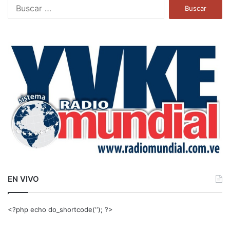
B
u
s
c
a
r
:
EN VIVO
<?php echo do_shortcode(‘‘); ?>