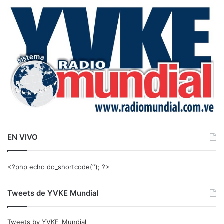
a
r
:
EN VIVO
<?php echo do_shortcode(‘‘); ?>
Tweets de YVKE Mundial
Tweets by YVKE_Mundial