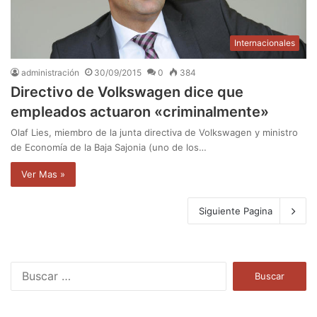
Internacionales
administración
30/09/2015
0
384
Directivo de Volkswagen dice que
empleados actuaron «criminalmente»
Olaf Lies, miembro de la junta directiva de Volkswagen y ministro
de Economía de la Baja Sajonia (uno de los…
Ver Mas »
Siguiente Pagina
B
u
s
c