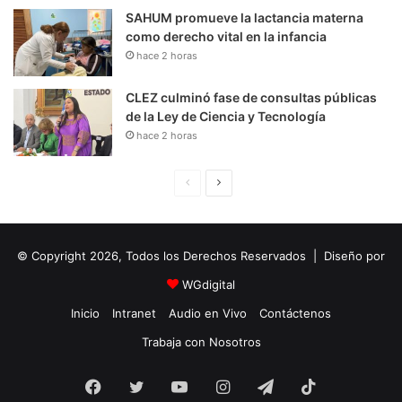
SAHUM promueve la lactancia materna
como derecho vital en la infancia
hace 2 horas
CLEZ culminó fase de consultas públicas
de la Ley de Ciencia y Tecnología
hace 2 horas
P
S
á
i
g
g
© Copyright 2026, Todos los Derechos Reservados | Diseño por
i
u
n
i
WGdigital
a
e
Inicio
Intranet
Audio en Vivo
Contáctenos
A
n
Trabaja con Nosotros
n
t
Facebook
Twitter
YouTube
t
e
Instagram
Telegram
TikTok