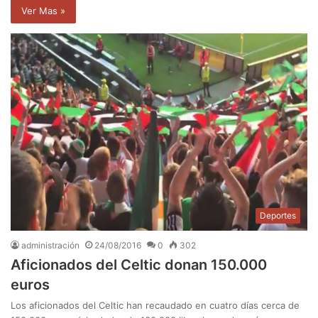
Ver Mas »
Deportes
administración
24/08/2016
0
302
Aficionados del Celtic donan 150.000
euros
Los aficionados del Celtic han recaudado en cuatro días cerca de