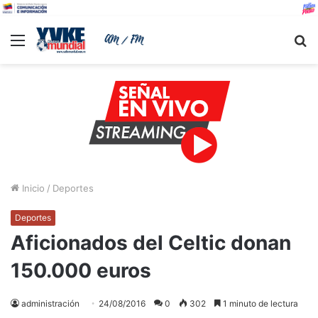
Menu
B
Inicio
/
Deportes
Deportes
Aficionados del Celtic donan
150.000 euros
administración
24/08/2016
0
302
1 minuto de lectura