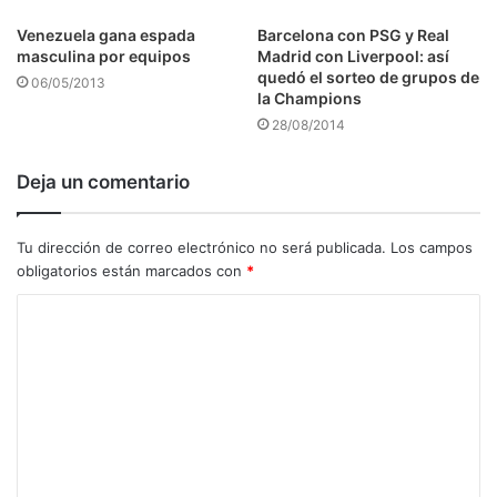
Venezuela gana espada
Barcelona con PSG y Real
masculina por equipos
Madrid con Liverpool: así
quedó el sorteo de grupos de
06/05/2013
la Champions
28/08/2014
Deja un comentario
Tu dirección de correo electrónico no será publicada.
Los campos
obligatorios están marcados con
*
C
o
m
e
n
t