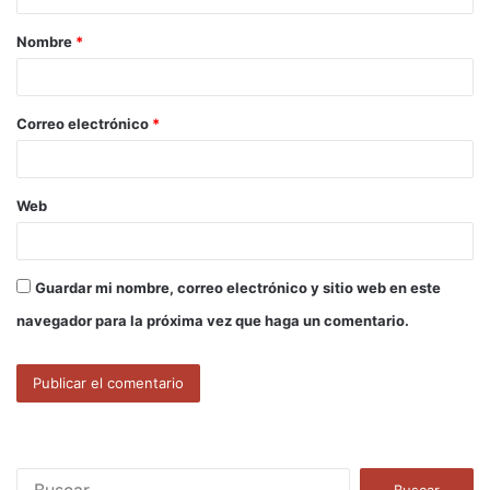
a
Nombre
*
r
i
o
Correo electrónico
*
*
Web
Guardar mi nombre, correo electrónico y sitio web en este
navegador para la próxima vez que haga un comentario.
B