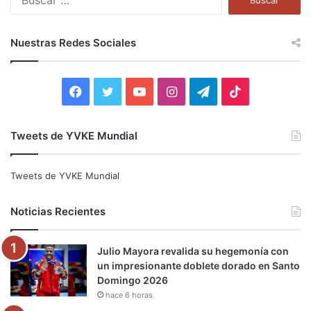
u
s
c
Nuestras Redes Sociales
a
r
:
F
T
Y
I
T
T
a
w
o
n
e
i
Tweets de YVKE Mundial
c
i
u
s
l
k
e
t
T
t
e
T
Tweets de YVKE Mundial
b
t
u
a
g
o
Noticias Recientes
o
e
b
g
r
k
Julio Mayora revalida su hegemonía con
o
r
e
r
a
un impresionante doblete dorado en Santo
Domingo 2026
k
a
m
hace 6 horas