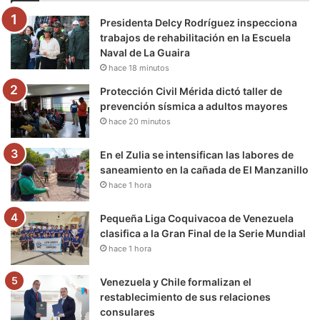
o
e
b
g
r
k
Presidenta Delcy Rodríguez inspecciona
o
r
e
r
a
trabajos de rehabilitación en la Escuela
Naval de La Guaira
k
a
m
hace 18 minutos
m
Protección Civil Mérida dictó taller de
prevención sísmica a adultos mayores
hace 20 minutos
En el Zulia se intensifican las labores de
saneamiento en la cañada de El Manzanillo
hace 1 hora
Pequeña Liga Coquivacoa de Venezuela
clasifica a la Gran Final de la Serie Mundial
hace 1 hora
Venezuela y Chile formalizan el
restablecimiento de sus relaciones
consulares