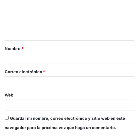
m
e
n
t
a
Nombre
*
r
i
o
Correo electrónico
*
*
Web
Guardar mi nombre, correo electrónico y sitio web en este
navegador para la próxima vez que haga un comentario.