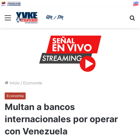
Menu
B
Inicio
/
Economía
Economía
Multan a bancos
internacionales por operar
con Venezuela