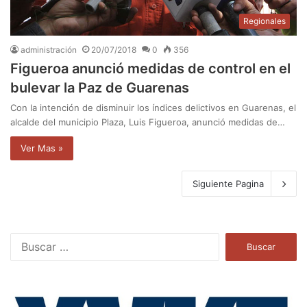
Regionales
administración
20/07/2018
0
356
Figueroa anunció medidas de control en el
bulevar la Paz de Guarenas
Con la intención de disminuir los índices delictivos en Guarenas, el
alcalde del municipio Plaza, Luis Figueroa, anunció medidas de…
Ver Mas »
Siguiente Pagina
B
u
s
c
a