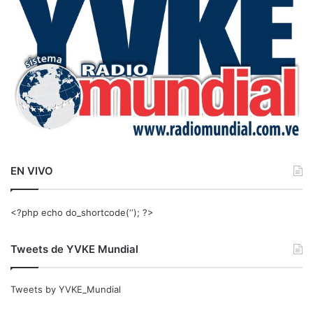
r
:
EN VIVO
<?php echo do_shortcode(‘‘); ?>
Tweets de YVKE Mundial
Tweets by YVKE_Mundial