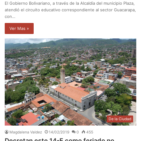
El Gobierno Bolivariano, a través de la Alcaldía del municipio Plaza,
atendió el circuito educativo correspondiente al sector Guacarapa,
con…
Ver Mas »
De la Ciudad
Magdalena Valdez
14/02/2019
0
455
Decretan este 14-F como feriado no