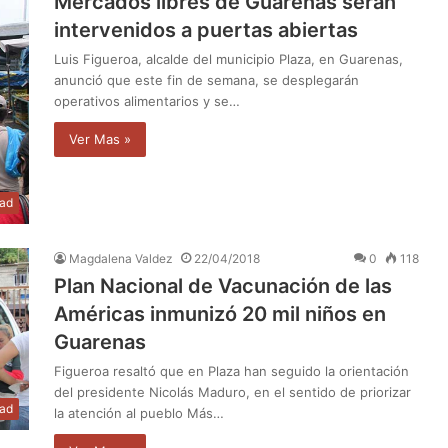
Mercados libres de Guarenas serán
intervenidos a puertas abiertas
Luis Figueroa, alcalde del municipio Plaza, en Guarenas,
anunció que este fin de semana, se desplegarán
operativos alimentarios y se…
Ver Mas »
dad
Magdalena Valdez
22/04/2018
0
118
Plan Nacional de Vacunación de las
Américas inmunizó 20 mil niños en
Guarenas
Figueroa resaltó que en Plaza han seguido la orientación
del presidente Nicolás Maduro, en el sentido de priorizar
dad
la atención al pueblo Más…