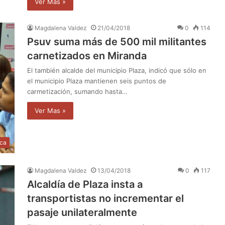
Ver Mas »
Magdalena Valdez
21/04/2018
0
114
Psuv suma más de 500 mil militantes
carnetizados en Miranda
El también alcalde del municipio Plaza, indicó que sólo en
el municipio Plaza mantienen seis puntos de
carmetización, sumando hasta…
Ver Mas »
ica
Magdalena Valdez
13/04/2018
0
117
Alcaldía de Plaza insta a
transportistas no incrementar el
pasaje unilateralmente