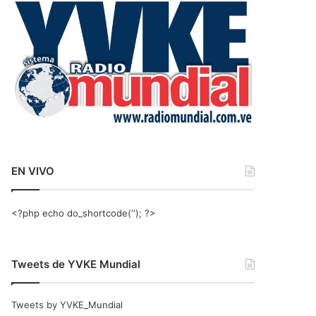
r
:
EN VIVO
<?php echo do_shortcode(‘‘); ?>
Tweets de YVKE Mundial
Tweets by YVKE_Mundial