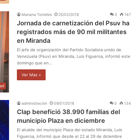
Mariana Torrelles
25/02/2018
0
147
Jornada de carnetización del Psuv ha
registrados más de 90 mil militantes
en Miranda
El jefe de organización del Partido Socialista unido de
Venezuela (Psuv) en Miranda, Luis Figueroa, informó este
domingo que en…
Ver Mas »
dad
administración
09/01/2018
0
134
Clap benefició 38.990 familias del
municipio Plaza en diciembre
El alcalde del municipio Plaza del estado Miranda, Luís
Figueroa, informó que desde el 22 al 29 de diciembre