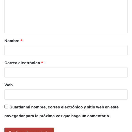
e
n
t
a
Nombre
*
r
i
o
Correo electrónico
*
*
Web
Guardar mi nombre, correo electrónico y sitio web en este
navegador para la próxima vez que haga un comentario.