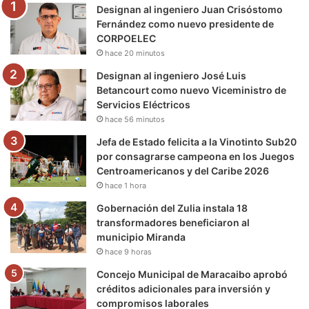
Designan al ingeniero Juan Crisóstomo
o
r
e
r
a
Fernández como nuevo presidente de
CORPOELEC
k
a
m
hace 20 minutos
m
Designan al ingeniero José Luis
Betancourt como nuevo Viceministro de
Servicios Eléctricos
hace 56 minutos
Jefa de Estado felicita a la Vinotinto Sub20
por consagrarse campeona en los Juegos
Centroamericanos y del Caribe 2026
hace 1 hora
Gobernación del Zulia instala 18
transformadores beneficiaron al
municipio Miranda
hace 9 horas
Concejo Municipal de Maracaibo aprobó
créditos adicionales para inversión y
compromisos laborales