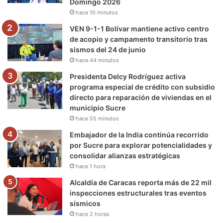
Domingo 2026
hace 10 minutos
m
VEN 9-1-1 Bolívar mantiene activo centro
de acopio y campamento transitorio tras
sismos del 24 de junio
hace 44 minutos
Presidenta Delcy Rodríguez activa
programa especial de crédito con subsidio
directo para reparación de viviendas en el
municipio Sucre
hace 55 minutos
Embajador de la India continúa recorrido
por Sucre para explorar potencialidades y
consolidar alianzas estratégicas
hace 1 hora
Alcaldía de Caracas reporta más de 22 mil
inspecciones estructurales tras eventos
sísmicos
hace 2 horas