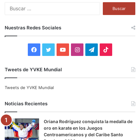
B
u
s
c
Nuestras Redes Sociales
a
r
:
F
T
Y
I
T
T
a
w
o
n
e
i
Tweets de YVKE Mundial
c
i
u
s
l
k
e
t
T
t
e
T
Tweets de YVKE Mundial
b
t
u
a
g
o
Noticias Recientes
o
e
b
g
r
k
Oriana Rodríguez conquista la medalla de
o
r
e
r
a
oro en karate en los Juegos
Centroamericanos y del Caribe Santo
k
a
m