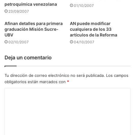
petroquímica venezolana
01/10/2007
23/09/2007
Afinan detalles para primera
AN puede modificar
graduación Misión Sucre-
cualquiera de los 33
UBV
artículos de la Reforma
02/10/2007
04/10/2007
Deja un comentario
Tu dirección de correo electrónico no será publicada.
Los campos
obligatorios están marcados con
*
C
o
m
e
n