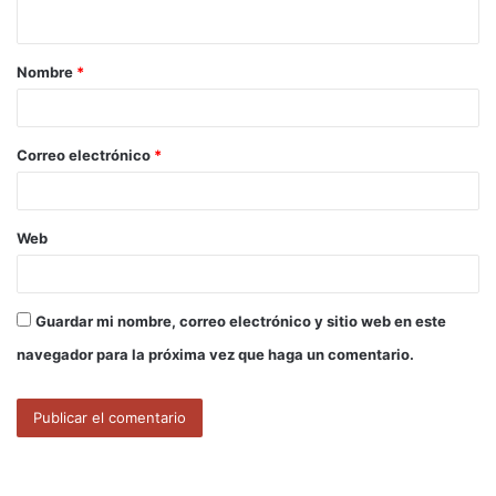
t
a
Nombre
*
r
i
o
Correo electrónico
*
*
Web
Guardar mi nombre, correo electrónico y sitio web en este
navegador para la próxima vez que haga un comentario.