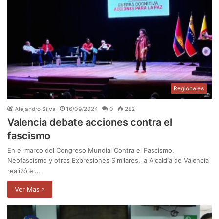
Regionales
Alejandro Silva
16/09/2024
0
282
Valencia debate acciones contra el
fascismo
En el marco del Congreso Mundial Contra el Fascismo,
Neofascismo y otras Expresiones Similares, la Alcaldía de Valencia
realizó el…
Ver Mas »