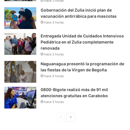
hace 3 horas
Gobernación del Zulia inició plan de
vacunación antirrábica para mascotas
hace 3 horas
Entregada Unidad de Cuidados Intensivos
Pediátrica en el Zulia completamente
renovada
hace 3 horas
Naguanagua presentó la programación de
las fiestas de la Virgen de Begoña
hace 3 horas
0800-Bigote realizó más de 91 mil
atenciones gratuitas en Carabobo
hace 3 horas
P
S
á
i