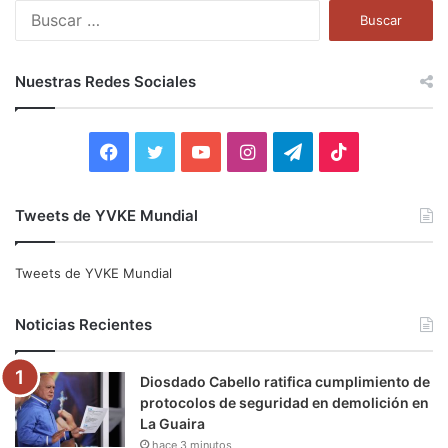
B
u
s
c
Nuestras Redes Sociales
a
r
:
F
T
Y
I
T
T
a
w
o
n
e
i
Tweets de YVKE Mundial
c
i
u
s
l
k
e
t
T
t
e
T
Tweets de YVKE Mundial
b
t
u
a
g
o
Noticias Recientes
o
e
b
g
r
k
Diosdado Cabello ratifica cumplimiento de
o
r
e
r
a
protocolos de seguridad en demolición en
La Guaira
k
a
m
hace 3 minutos