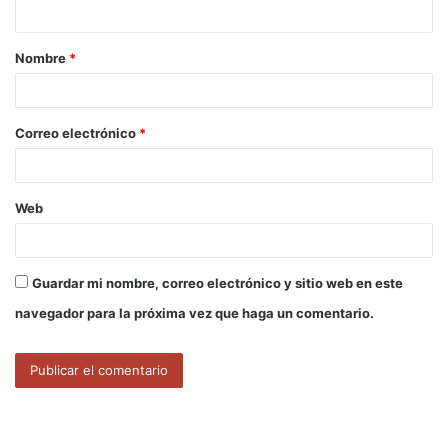
t
a
Nombre
*
r
i
o
Correo electrónico
*
*
Web
Guardar mi nombre, correo electrónico y sitio web en este
navegador para la próxima vez que haga un comentario.