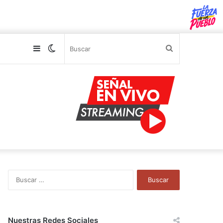
Sidebar
Switch
Buscar
skin
B
u
s
c
a
Nuestras Redes Sociales