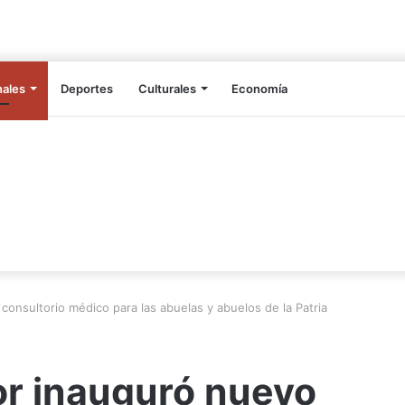
nales
Deportes
Culturales
Economía
onsultorio médico para las abuelas y abuelos de la Patria
r inauguró nuevo