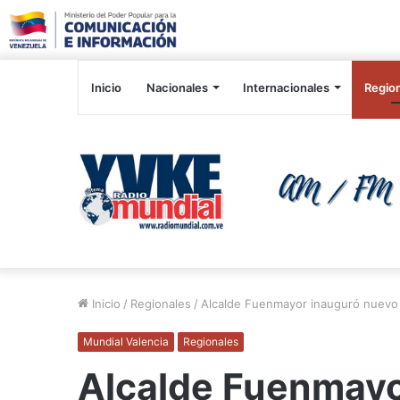
Inicio
Nacionales
Internacionales
Regio
Inicio
/
Regionales
/
Alcalde Fuenmayor inauguró nuevo c
Mundial Valencia
Regionales
Alcalde Fuenmayo