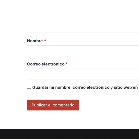
e
n
t
a
Nombre
*
r
i
o
Correo electrónico
*
*
Guardar mi nombre, correo electrónico y sitio web en