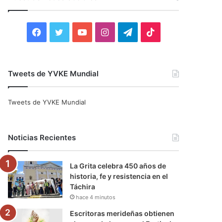
r
:
F
T
Y
I
T
T
a
w
o
n
e
i
c
i
u
s
l
k
Tweets de YVKE Mundial
e
t
T
t
e
T
Tweets de YVKE Mundial
b
t
u
a
g
o
o
e
b
g
r
k
Noticias Recientes
o
r
e
r
a
La Grita celebra 450 años de
k
a
m
historia, fe y resistencia en el
Táchira
m
hace 4 minutos
Escritoras merideñas obtienen