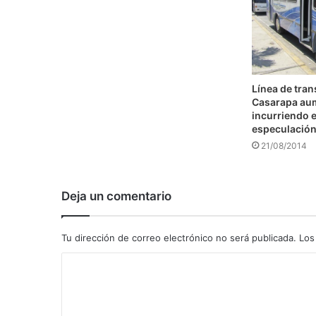
Línea de tra
Casarapa au
incurriendo e
especulació
21/08/2014
Deja un comentario
Tu dirección de correo electrónico no será publicada.
Los
C
o
m