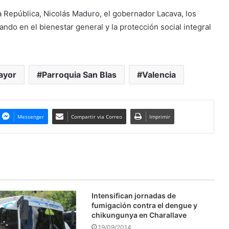
la República, Nicolás Maduro, el gobernador Lacava, los
ando en el bienestar general y la protección social integral
ayor
Parroquia San Blas
Valencia
Messenger
Compartir via Correo
Imprimir
Intensifican jornadas de
fumigación contra el dengue y
chikungunya en Charallave
19/09/2014