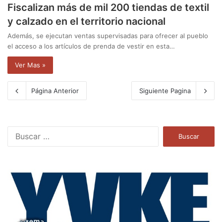
Fiscalizan más de mil 200 tiendas de textil
y calzado en el territorio nacional
Además, se ejecutan ventas supervisadas para ofrecer al pueblo
el acceso a los artículos de prenda de vestir en esta…
Ver Mas »
Página Anterior
Siguiente Pagina
B
u
s
c
a
r
: