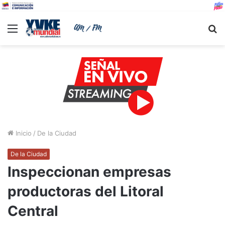
Menu
B
Inicio
/
De la Ciudad
De la Ciudad
Inspeccionan empresas
productoras del Litoral
Central