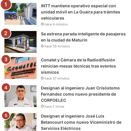
INTT mantiene operativo especial con
o
r
e
r
a
unidad móvil en La Guaira para trámites
vehiculares
k
a
m
hace 4 minutos
m
Se estrena parada inteligente de pasajeros
en la ciudad de Maturín
hace 29 minutos
Conatel y Cámara de la Radiodifusión
reinician mesas técnicas tras eventos
sísmicos
hace 37 minutos
Designan al ingeniero Juan Crisóstomo
Fernández como nuevo presidente de
CORPOELEC
hace 2 horas
Designan al ingeniero José Luis
Betancourt como nuevo Viceministro de
Servicios Eléctricos