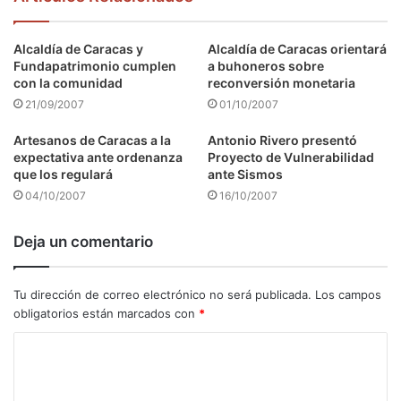
Alcaldía de Caracas y
Alcaldía de Caracas orientará
Fundapatrimonio cumplen
a buhoneros sobre
con la comunidad
reconversión monetaria
21/09/2007
01/10/2007
Artesanos de Caracas a la
Antonio Rivero presentó
expectativa ante ordenanza
Proyecto de Vulnerabilidad
que los regulará
ante Sismos
04/10/2007
16/10/2007
Deja un comentario
Tu dirección de correo electrónico no será publicada.
Los campos
obligatorios están marcados con
*
C
o
m