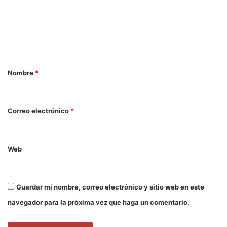
e
n
t
a
Nombre
*
r
i
o
Correo electrónico
*
*
Web
Guardar mi nombre, correo electrónico y sitio web en este
navegador para la próxima vez que haga un comentario.