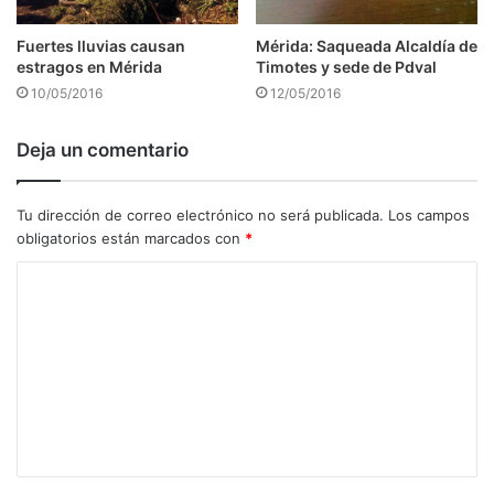
Fuertes lluvias causan
Mérida: Saqueada Alcaldía de
estragos en Mérida
Timotes y sede de Pdval
10/05/2016
12/05/2016
Deja un comentario
Tu dirección de correo electrónico no será publicada.
Los campos
obligatorios están marcados con
*
C
o
m
e
n
t
a