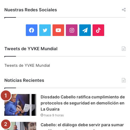
s
c
Nuestras Redes Sociales
a
r
:
F
T
Y
I
T
T
a
w
o
n
e
i
Tweets de YVKE Mundial
c
i
u
s
l
k
e
t
T
t
e
T
Tweets de YVKE Mundial
b
t
u
a
g
o
Noticias Recientes
o
e
b
g
r
k
Diosdado Cabello ratifica cumplimiento de
o
r
e
r
a
protocolos de seguridad en demolición en
La Guaira
k
a
m
hace 9 horas
m
Cabello: el diálogo debe servir para sumar