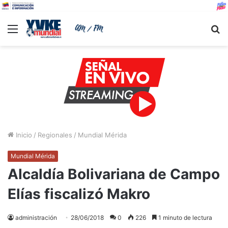
Menu
B
Inicio
/
Regionales
/
Mundial Mérida
Mundial Mérida
Alcaldía Bolivariana de Campo
Elías fiscalizó Makro
administración
28/06/2018
0
226
1 minuto de lectura