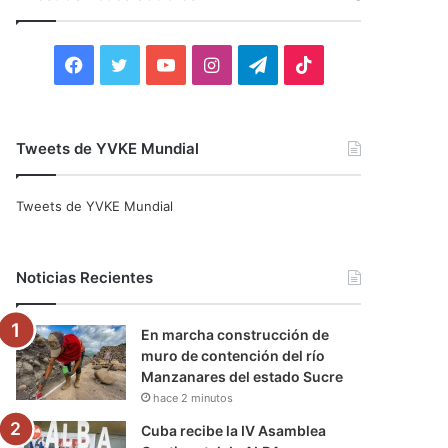
r
:
F
T
Y
I
T
T
a
w
o
n
e
i
c
i
u
s
l
k
Tweets de YVKE Mundial
e
t
T
t
e
T
Tweets de YVKE Mundial
b
t
u
a
g
o
o
e
b
g
r
k
Noticias Recientes
o
r
e
r
a
En marcha construcción de
k
a
m
muro de contención del río
Manzanares del estado Sucre
m
hace 2 minutos
Cuba recibe la IV Asamblea