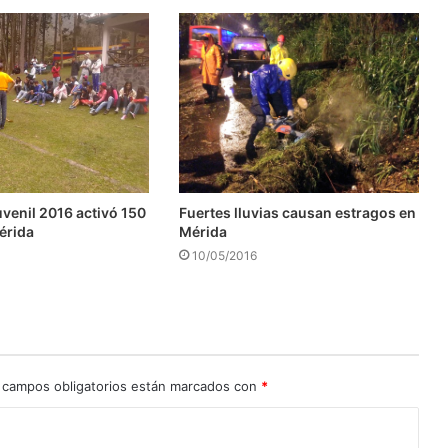
enil 2016 activó 150
Fuertes lluvias causan estragos en
érida
Mérida
10/05/2016
 campos obligatorios están marcados con
*