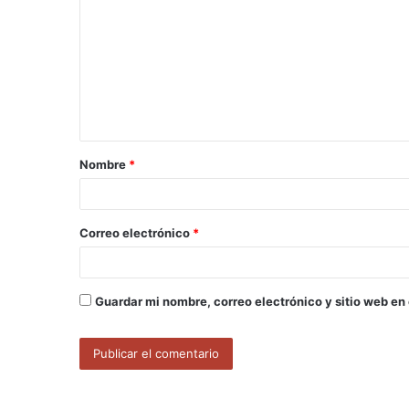
o
m
e
n
t
a
Nombre
*
r
i
o
Correo electrónico
*
*
Guardar mi nombre, correo electrónico y sitio web en