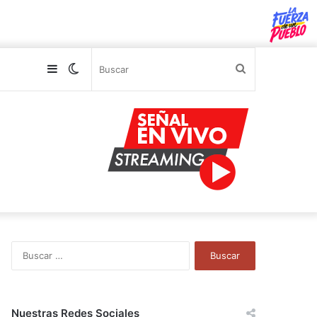
Sidebar
Switch
Buscar
skin
B
u
s
c
a
Nuestras Redes Sociales