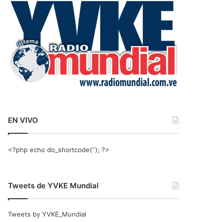
r
:
EN VIVO
<?php echo do_shortcode(‘‘); ?>
Tweets de YVKE Mundial
Tweets by YVKE_Mundial