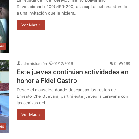
La llegada del líder del Movimiento Bolivariano
Revolucionario 200(MBR-200) a la capital cubana atendió
a una invitación que le hiciera…
Ver Mas »
des
administración
01/12/2016
0
168
Este jueves continúan actividades en
honor a Fidel Castro
Desde el mausoleo donde descansan los restos de
Ernesto Che Guevara, partirá este jueves la caravana con
las cenizas del…
Ver Mas »
les