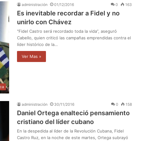
administración
01/12/2016
0
163
Es inevitable recordar a Fidel y no
unirlo con Chávez
"Fidel Castro será recordado toda la vida”, aseguró
Cabello, quien criticó las campañas emprendidas contra el
líder histórico de la…
Ver Mas »
ica
administración
30/11/2016
0
158
Daniel Ortega enalteció pensamiento
cristiano del líder cubano
En la despedida al líder de la Revolución Cubana, Fidel
Castro Ruz, en la noche de este martes, Ortega subrayó