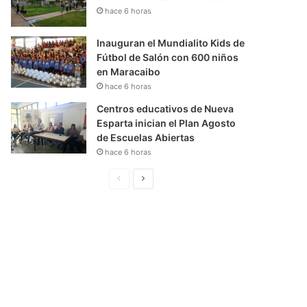
hace 6 horas
Inauguran el Mundialito Kids de
Fútbol de Salón con 600 niños
en Maracaibo
hace 6 horas
Centros educativos de Nueva
Esparta inician el Plan Agosto
de Escuelas Abiertas
hace 6 horas
P
S
á
i
g
g
i
u
n
i
a
e
A
n