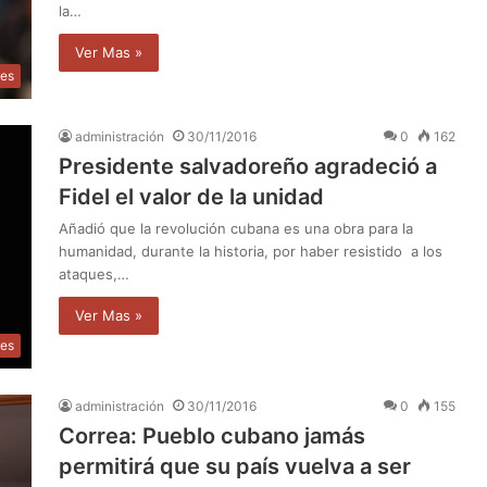
la…
Ver Mas »
les
administración
30/11/2016
0
162
Presidente salvadoreño agradeció a
Fidel el valor de la unidad
Añadió que la revolución cubana es una obra para la
humanidad, durante la historia, por haber resistido a los
ataques,…
Ver Mas »
les
administración
30/11/2016
0
155
Correa: Pueblo cubano jamás
permitirá que su país vuelva a ser