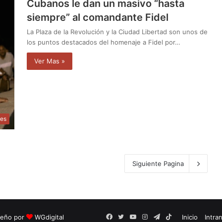
Cubanos le dan un masivo “hasta
siempre” al comandante Fidel
La Plaza de la Revolución y la Ciudad Libertad son unos de
los puntos destacados del homenaje a Fidel por…
Ver Mas »
les
Siguiente Pagina
seño por
WGdigital
Facebook
Twitter
YouTube
Instagram
Telegram
TikTok
Inicio
Intra