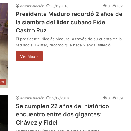
administración
25/11/2018
0
162
Presidente Maduro recordó 2 años de
la siembra del líder cubano Fidel
Castro Ruz
El presidente Nicolás Maduro, a través de su cuenta en la
red social Twitter, recordó que hace 2 años, falleció…
Ver Mas »
nte
administración
13/12/2016
0
159
Se cumplen 22 años del histórico
encuentro entre dos gigantes:
Chávez y Fidel