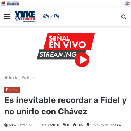
Menu
B
Inicio
/
Política
Política
Es inevitable recordar a Fidel y
no unirlo con Chávez
administración
01/12/2016
0
165
1 minuto de lectura