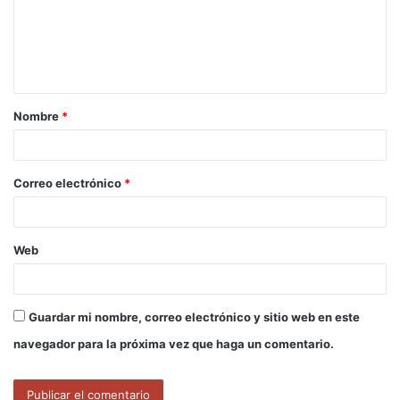
e
n
t
a
Nombre
*
r
i
o
Correo electrónico
*
*
Web
Guardar mi nombre, correo electrónico y sitio web en este
navegador para la próxima vez que haga un comentario.