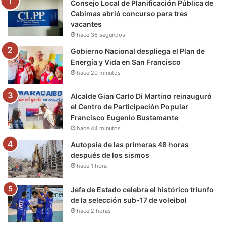
Consejo Local de Planificación Pública de
o
r
e
r
a
Cabimas abrió concurso para tres
vacantes
k
a
m
hace 36 segundos
m
Gobierno Nacional despliega el Plan de
Energía y Vida en San Francisco
hace 20 minutos
Alcalde Gian Carlo Di Martino reinauguró
el Centro de Participación Popular
Francisco Eugenio Bustamante
hace 44 minutos
Autopsia de las primeras 48 horas
después de los sismos
hace 1 hora
Jefa de Estado celebra el histórico triunfo
de la selección sub-17 de voleibol
hace 2 horas