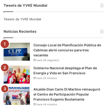
Tweets de YVKE Mundial
c
i
u
s
l
k
e
t
T
t
e
T
Tweets de YVKE Mundial
b
t
u
a
g
o
Noticias Recientes
o
e
b
g
r
k
Consejo Local de Planificación Pública de
o
r
e
r
a
Cabimas abrió concurso para tres
vacantes
k
a
m
hace 36 segundos
m
Gobierno Nacional despliega el Plan de
Energía y Vida en San Francisco
hace 20 minutos
Alcalde Gian Carlo Di Martino reinauguró
el Centro de Participación Popular
Francisco Eugenio Bustamante
hace 44 minutos