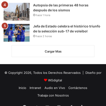
Autopsia de las primeras 48 horas
después de los sismos
hace 1 hora
Jefa de Estado celebra el histórico triunfo
de la selección sub-17 de voleibol
hace 2 horas
Cargar Mas
© Copyright 2026, Todos los Derechos Reservados | Diseño por
WGdigital
Inicio
Intranet
Audio en Vivo
Contáctenos
Trabaja con Nosotros