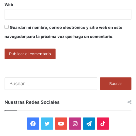
Web
Guardar mi nombre, correo electrónico y sitio web en este
navegador para la próxima vez que haga un comentario.
B
u
s
c
Nuestras Redes Sociales
a
r
:
F
T
Y
I
T
T
a
w
o
n
e
i