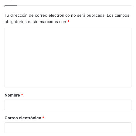
Tu dirección de correo electrónico no será publicada.
Los campos
obligatorios están marcados con
*
C
o
m
e
n
t
a
Nombre
*
r
i
o
Correo electrónico
*
*