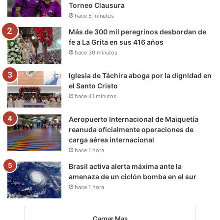
Torneo Clausura
k
a
m
hace 5 minutos
m
Más de 300 mil peregrinos desbordan de
fe a La Grita en sus 416 años
hace 30 minutos
Iglesia de Táchira aboga por la dignidad en
el Santo Cristo
hace 41 minutos
Aeropuerto Internacional de Maiquetía
reanuda oficialmente operaciones de
carga aérea internacional
hace 1 hora
Brasil activa alerta máxima ante la
amenaza de un ciclón bomba en el sur
hace 1 hora
Cargar Mas