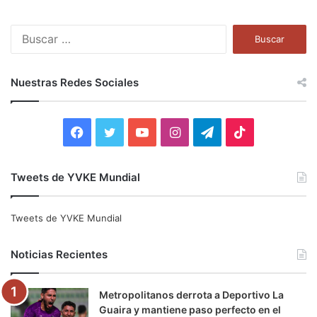
B
u
s
c
Nuestras Redes Sociales
a
r
:
F
T
Y
I
T
T
a
w
o
n
e
i
Tweets de YVKE Mundial
c
i
u
s
l
k
e
t
T
t
e
T
Tweets de YVKE Mundial
b
t
u
a
g
o
Noticias Recientes
o
e
b
g
r
k
Metropolitanos derrota a Deportivo La
o
r
e
r
a
Guaira y mantiene paso perfecto en el