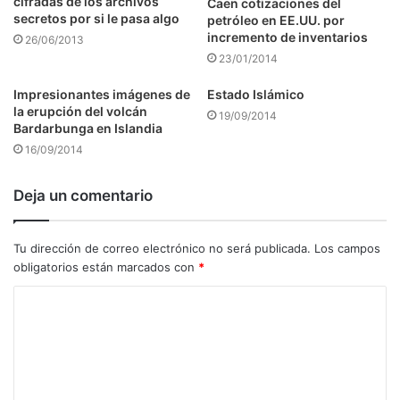
cifradas de los archivos
Caen cotizaciones del
secretos por si le pasa algo
petróleo en EE.UU. por
incremento de inventarios
26/06/2013
23/01/2014
Impresionantes imágenes de
Estado Islámico
la erupción del volcán
19/09/2014
Bardarbunga en Islandia
16/09/2014
Deja un comentario
Tu dirección de correo electrónico no será publicada.
Los campos
obligatorios están marcados con
*
C
o
m
e