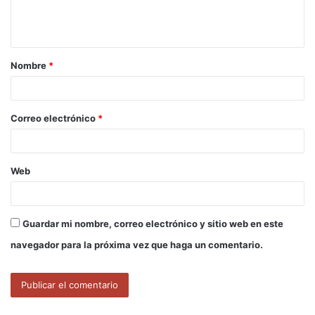
n
t
a
Nombre
*
r
i
o
Correo electrónico
*
*
Web
Guardar mi nombre, correo electrónico y sitio web en este
navegador para la próxima vez que haga un comentario.