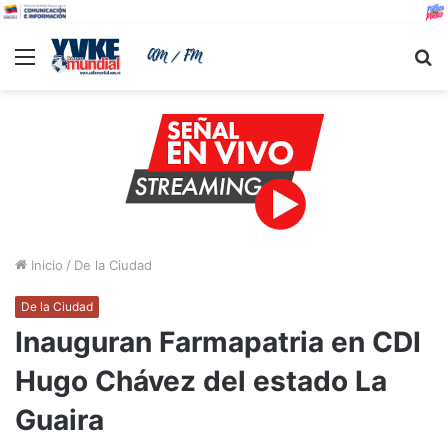
Menu
B
Inicio
/
De la Ciudad
De la Ciudad
Inauguran Farmapatria en CDI
Hugo Chávez del estado La
Guaira