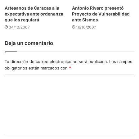
Artesanos de Caracas a la
Antonio Rivero presentó
expectativa ante ordenanza
Proyecto de Vulnerabilidad
que los regulará
ante Sismos
04/10/2007
16/10/2007
Deja un comentario
Tu dirección de correo electrónico no será publicada.
Los campos
obligatorios están marcados con
*
C
o
m
e
n
t
a