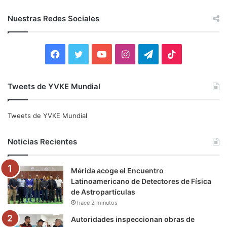
s
c
Nuestras Redes Sociales
a
r
:
F
T
Y
I
T
T
a
w
o
n
e
i
Tweets de YVKE Mundial
c
i
u
s
l
k
e
t
T
t
e
T
Tweets de YVKE Mundial
b
t
u
a
g
o
Noticias Recientes
o
e
b
g
r
k
Mérida acoge el Encuentro
o
r
e
r
a
Latinoamericano de Detectores de Física
de Astropartículas
k
a
m
hace 2 minutos
m
Autoridades inspeccionan obras de