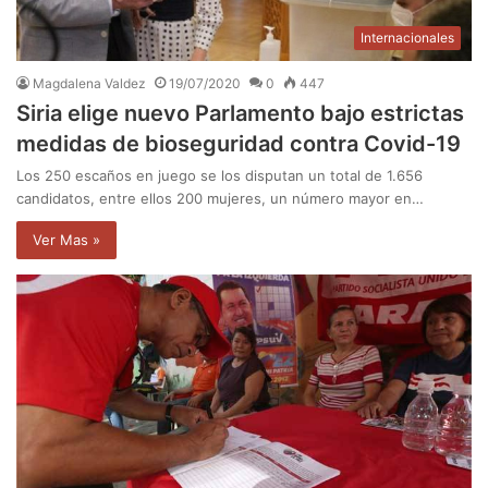
Internacionales
Magdalena Valdez
19/07/2020
0
447
Siria elige nuevo Parlamento bajo estrictas
medidas de bioseguridad contra Covid-19
Los 250 escaños en juego se los disputan un total de 1.656
candidatos, entre ellos 200 mujeres, un número mayor en…
Ver Mas »