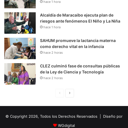
hace 1 hora
Alcaldía de Maracaibo ejecuta plan de
riesgos ante fenómenos El Niño y La Niña
hace 1 hora
SAHUM promueve la lactancia materna
como derecho vital en la infancia
hace 2 horas
CLEZ culminó fase de consultas públicas
de la Ley de Ciencia y Tecnología
hace 2 horas
P
S
á
i
g
g
© Copyright 2026, Todos los Derechos Reservados | Diseño por
i
u
n
i
WGdigital