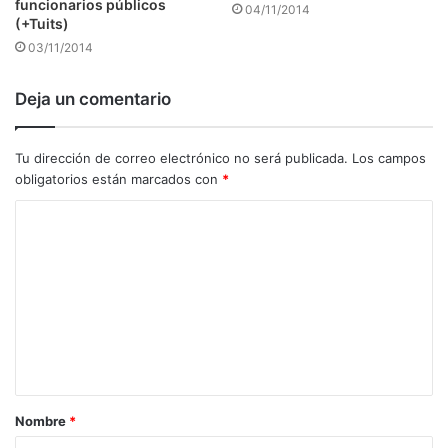
funcionarios públicos
04/11/2014
(+Tuits)
03/11/2014
Deja un comentario
Tu dirección de correo electrónico no será publicada.
Los campos
obligatorios están marcados con
*
C
o
m
e
n
t
a
Nombre
*
r