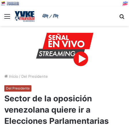
Menu
B
Inicio
/
Del Presidente
Del Presidente
Sector de la oposición
venezolana quiere ir a
Elecciones Parlamentarias