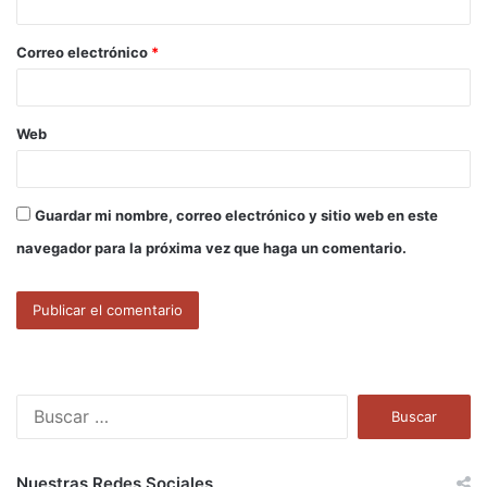
i
o
Correo electrónico
*
*
Web
Guardar mi nombre, correo electrónico y sitio web en este
navegador para la próxima vez que haga un comentario.
B
u
s
c
Nuestras Redes Sociales