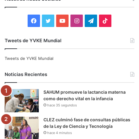
a
r
:
F
T
Y
I
T
T
a
w
o
n
e
i
Tweets de YVKE Mundial
c
i
u
s
l
k
e
t
T
t
e
T
Tweets de YVKE Mundial
b
t
u
a
g
o
Noticias Recientes
o
e
b
g
r
k
SAHUM promueve la lactancia materna
o
r
e
r
a
como derecho vital en la infancia
hace 35 segundos
k
a
m
m
CLEZ culminó fase de consultas públicas
de la Ley de Ciencia y Tecnología
hace 4 minutos