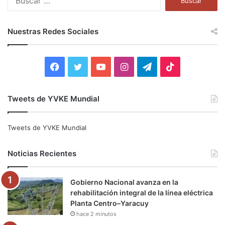
u
s
c
Nuestras Redes Sociales
a
r
:
F
T
Y
I
T
T
a
w
o
n
e
i
Tweets de YVKE Mundial
c
i
u
s
l
k
e
t
T
t
e
T
Tweets de YVKE Mundial
b
t
u
a
g
o
Noticias Recientes
o
e
b
g
r
k
Gobierno Nacional avanza en la
o
r
e
r
a
rehabilitación integral de la línea eléctrica
Planta Centro–Yaracuy
k
a
m
hace 2 minutos