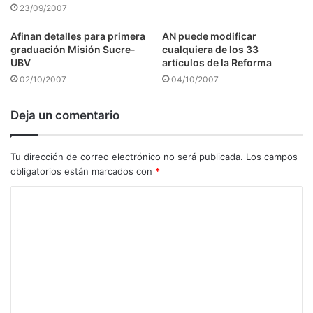
23/09/2007
Afinan detalles para primera
AN puede modificar
graduación Misión Sucre-
cualquiera de los 33
UBV
artículos de la Reforma
02/10/2007
04/10/2007
Deja un comentario
Tu dirección de correo electrónico no será publicada.
Los campos
obligatorios están marcados con
*
C
o
m
e
n
t