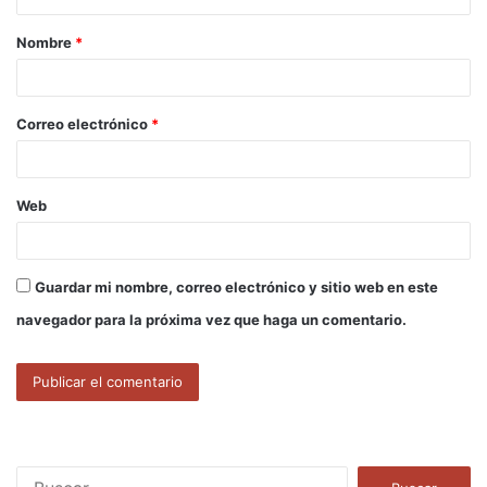
a
Nombre
*
r
i
o
Correo electrónico
*
*
Web
Guardar mi nombre, correo electrónico y sitio web en este
navegador para la próxima vez que haga un comentario.
B