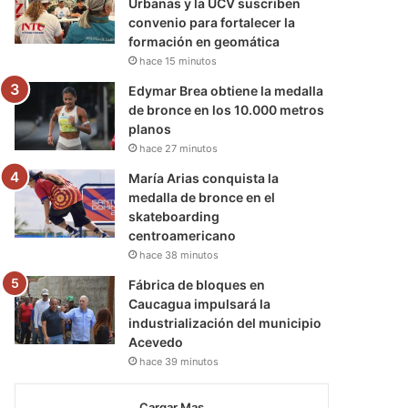
Urbanas y la UCV suscriben
convenio para fortalecer la
formación en geomática
hace 15 minutos
Edymar Brea obtiene la medalla
de bronce en los 10.000 metros
planos
hace 27 minutos
María Arias conquista la
medalla de bronce en el
skateboarding
centroamericano
hace 38 minutos
Fábrica de bloques en
Caucagua impulsará la
industrialización del municipio
Acevedo
hace 39 minutos
Cargar Mas