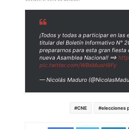
¡Todos y todas a participar en las 
titular del Boletín Informativo N° 
prepararnos para esta gran fiesta
nueva Asamblea Nacional! ==>
htt
pic.twitter.com/WBsMuoH8Fy
— Nicolás Maduro (@NicolasMad
CNE
elecciones 