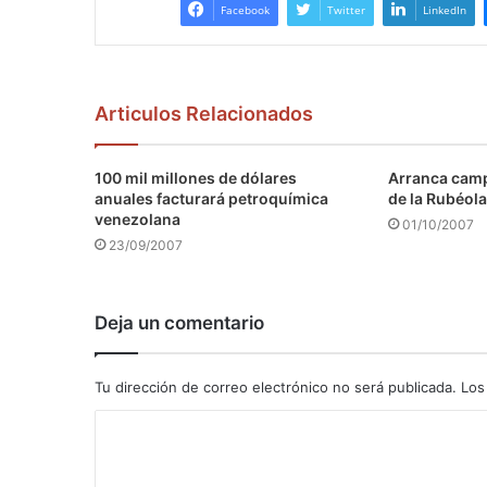
Facebook
Twitter
LinkedIn
Articulos Relacionados
100 mil millones de dólares
Arranca camp
anuales facturará petroquímica
de la Rubéola
venezolana
01/10/2007
23/09/2007
Deja un comentario
Tu dirección de correo electrónico no será publicada.
Los
C
o