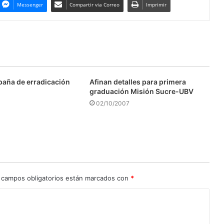
Messenger
Compartir via Correo
Imprimir
aña de erradicación
Afinan detalles para primera
graduación Misión Sucre-UBV
02/10/2007
 campos obligatorios están marcados con
*