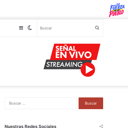
Sidebar
Switch
Buscar
skin
B
u
s
c
a
Nuestras Redes Sociales