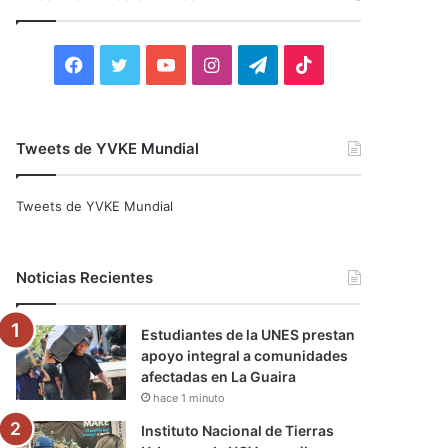
r
:
F
T
Y
I
T
T
a
w
o
n
e
i
c
i
u
s
l
k
Tweets de YVKE Mundial
e
t
T
t
e
T
Tweets de YVKE Mundial
b
t
u
a
g
o
o
e
b
g
r
k
Noticias Recientes
o
r
e
r
a
Estudiantes de la UNES prestan
k
a
m
apoyo integral a comunidades
afectadas en La Guaira
m
hace 1 minuto
Instituto Nacional de Tierras