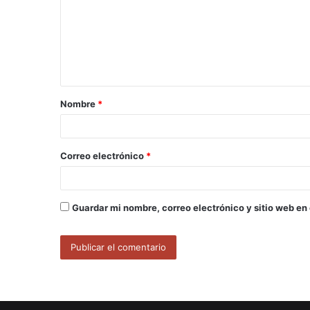
m
e
n
t
a
Nombre
*
r
i
o
Correo electrónico
*
*
Guardar mi nombre, correo electrónico y sitio web en