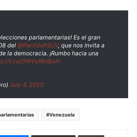
elecciones parlamentarias! Es el gran
208 del
@PartidoPSUV
, que nos invita a
 de la democracia. ¡Rumbo hacia una
ps://t.co/DWVyWnBjxH
uro)
July 4, 2020
parlamentarias
Venezuela