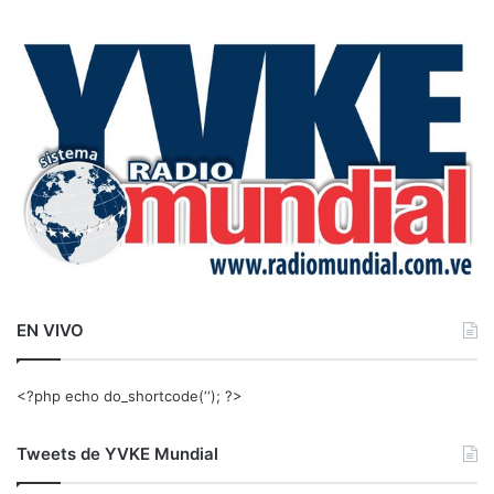
c
a
r
:
EN VIVO
<?php echo do_shortcode(‘‘); ?>
Tweets de YVKE Mundial