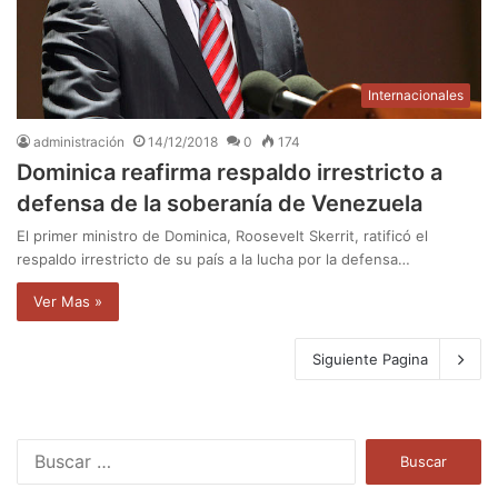
Internacionales
administración
14/12/2018
0
174
Dominica reafirma respaldo irrestricto a
defensa de la soberanía de Venezuela
El primer ministro de Dominica, Roosevelt Skerrit, ratificó el
respaldo irrestricto de su país a la lucha por la defensa…
Ver Mas »
Siguiente Pagina
B
u
s