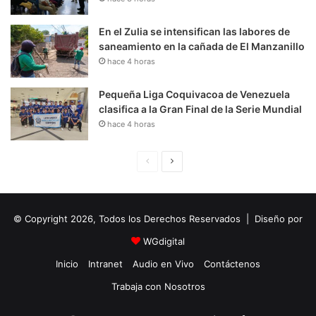
En el Zulia se intensifican las labores de
saneamiento en la cañada de El Manzanillo
hace 4 horas
Pequeña Liga Coquivacoa de Venezuela
clasifica a la Gran Final de la Serie Mundial
hace 4 horas
P
S
á
i
g
g
© Copyright 2026, Todos los Derechos Reservados | Diseño por
i
u
n
i
WGdigital
a
e
Inicio
Intranet
Audio en Vivo
Contáctenos
A
n
Trabaja con Nosotros
n
t