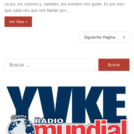
La luz, los colores y, también, los sonidos nos guían. Es por eso
que cada vez que nos llaman por…
Ver Mas »
Siguiente Pagina
B
u
s
c
a
r
: