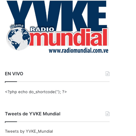
r
:
EN VIVO
<?php echo do_shortcode(‘‘); ?>
Tweets de YVKE Mundial
Tweets by YVKE_Mundial