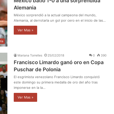
Mexíco batió 1-0 a una sorprendida
Alemania
México sorprendió a la actual campeona del mundo,
Alemania, al derrotarla un gol por cero en el inicio de las…
Ver Mas »
ría
Mariana Torrelles
25/02/2018
0
390
Francisco Limardo ganó oro en Copa
Puschar de Polonia
El esgrimista venezolano Francisco Limardo conquistó
este domingo su primera medalla de oro del año tras
imponerse en la la…
Ver Mas »