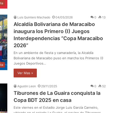
lia
Luis Quintero Machado
04/05/2026
0
13
Alcaldía Bolivariana de Maracaibo
inaugura los Primero (I) Juegos
Interdependencias “Copa Maracaibo
2026”
En un ambiente de fiesta y camaradería, la Alcaldía
Bolivariana de Maracaibo puso en marcha los Primeros (I)
Juegos Deportivos…
lia
Ver Mas »
Agustin Leon
29/11/2025
0
52
Tiburones de La Guaira conquista la
Copa BDT 2025 en casa
Este viernes en el Estadio Jorge Luis García Carneiro,
ubicado en el estado La Guaira, el equipo de Tiburones