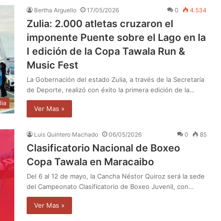
Bertha Arguello
17/05/2026
0
4.534
Zulia: 2.000 atletas cruzaron el
imponente Puente sobre el Lago en la
I edición de la Copa Tawala Run &
Music Fest
La Gobernación del estado Zulia, a través de la Secretaría
de Deporte, realizó con éxito la primera edición de la…
lia
Ver Mas »
Luis Quintero Machado
06/05/2026
0
85
Clasificatorio Nacional de Boxeo
Copa Tawala en Maracaibo
Del 6 al 12 de mayo, la Cancha Néstor Quiroz será la sede
del Campeonato Clasificatorio de Boxeo Juvenil, con…
Ver Mas »