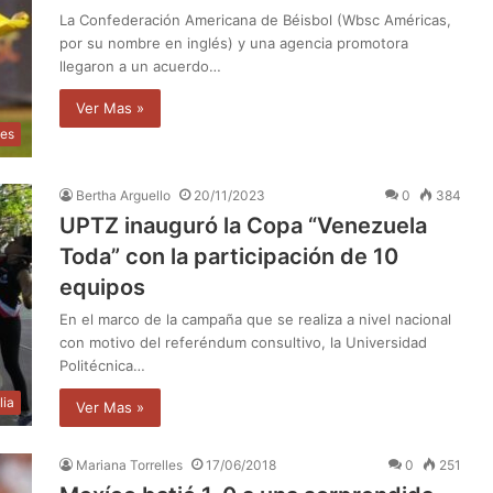
La Confederación Americana de Béisbol (Wbsc Américas,
por su nombre en inglés) y una agencia promotora
llegaron a un acuerdo…
Ver Mas »
tes
Bertha Arguello
20/11/2023
0
384
UPTZ inauguró la Copa “Venezuela
Toda” con la participación de 10
equipos
En el marco de la campaña que se realiza a nivel nacional
con motivo del referéndum consultivo, la Universidad
Politécnica…
lia
Ver Mas »
Mariana Torrelles
17/06/2018
0
251