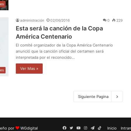
tes
administración
02/06/2016
0
229
Esta será la canción de la Copa
América Centenario
El comité organizador de la Copa América Centenario
anunció que la canción oficial del certamen será
interpretada por el reconocido…
Ver Mas »
tes
Siguiente Pagina
seño por
WGdigital
Facebook
Twitter
YouTube
Instagram
Telegram
TikTok
Inicio
Intra