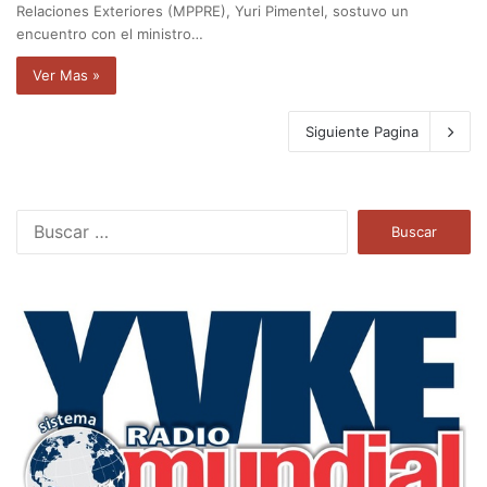
Relaciones Exteriores (MPPRE), Yuri Pimentel, sostuvo un
encuentro con el ministro…
Ver Mas »
Siguiente Pagina
B
u
s
c
a
r
: