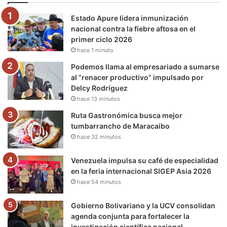
o
e
b
g
r
k
Estado Apure lidera inmunización
o
r
e
r
a
nacional contra la fiebre aftosa en el
primer ciclo 2026
k
a
m
hace 1 minuto
m
Podemos llama al empresariado a sumarse
al “renacer productivo” impulsado por
Delcy Rodríguez
hace 13 minutos
Ruta Gastronómica busca mejor
tumbarrancho de Maracaibo
hace 32 minutos
Venezuela impulsa su café de especialidad
en la feria internacional SIGEP Asia 2026
hace 54 minutos
Gobierno Bolivariano y la UCV consolidan
agenda conjunta para fortalecer la
investigación científica nacional