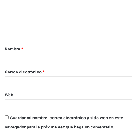
m
e
n
t
a
Nombre
*
r
i
o
Correo electrónico
*
*
Web
Guardar mi nombre, correo electrónico y sitio web en este
navegador para la próxima vez que haga un comentario.