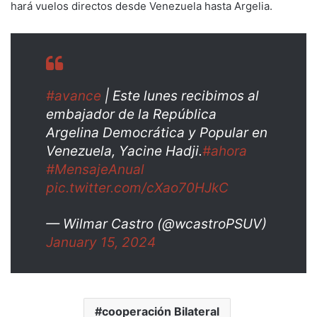
hará vuelos directos desde Venezuela hasta Argelia.
#avance
| Este lunes recibimos al
embajador de la República
Argelina Democrática y Popular en
Venezuela, Yacine Hadji.
#ahora
#MensajeAnual
pic.twitter.com/cXao70HJkC
— Wilmar Castro (@wcastroPSUV)
January 15, 2024
cooperación Bilateral