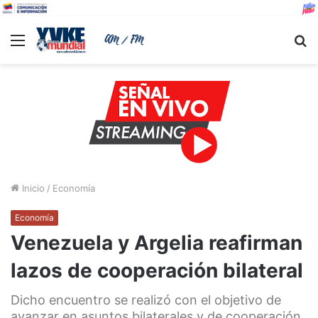
Menu
B
Inicio
/
Economía
Economía
Venezuela y Argelia reafirman
lazos de cooperación bilateral
Dicho encuentro se realizó con el objetivo de
avanzar en asuntos bilaterales y de cooperación