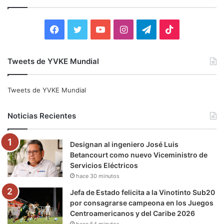
a
r
:
F
T
Y
I
T
T
a
w
o
n
e
i
Tweets de YVKE Mundial
c
i
u
s
l
k
e
t
T
t
e
T
Tweets de YVKE Mundial
b
t
u
a
g
o
Noticias Recientes
o
e
b
g
r
k
Designan al ingeniero José Luis
o
r
e
r
a
Betancourt como nuevo Viceministro de
Servicios Eléctricos
k
a
m
hace 30 minutos
m
Jefa de Estado felicita a la Vinotinto Sub20
por consagrarse campeona en los Juegos
Centroamericanos y del Caribe 2026
hace 54 minutos