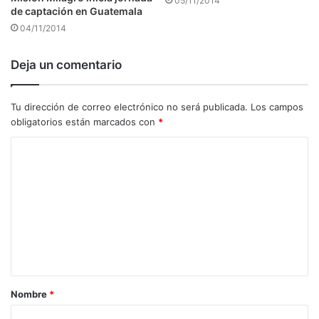
05/11/2014
de captación en Guatemala
04/11/2014
Deja un comentario
Tu dirección de correo electrónico no será publicada.
Los campos
obligatorios están marcados con
*
C
o
m
e
n
t
a
Nombre
*
r
i