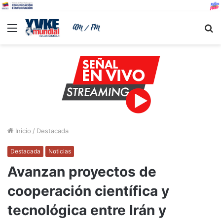
Menu
B
Inicio
/
Destacada
Destacada
Noticias
Avanzan proyectos de
cooperación científica y
tecnológica entre Irán y