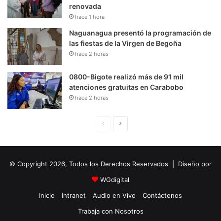
renovada
hace 1 hora
Naguanagua presentó la programación de
las fiestas de la Virgen de Begoña
hace 2 horas
0800-Bigote realizó más de 91 mil
atenciones gratuitas en Carabobo
hace 2 horas
P
S
á
i
g
g
© Copyright 2026, Todos los Derechos Reservados | Diseño por
i
u
n
i
WGdigital
a
e
Inicio
Intranet
Audio en Vivo
Contáctenos
A
n
Trabaja con Nosotros
n
t