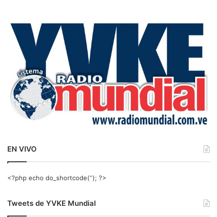
s
c
a
r
:
EN VIVO
<?php echo do_shortcode(‘‘); ?>
Tweets de YVKE Mundial