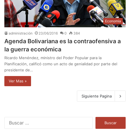
Economía
administración
23/06/2016
0
384
Agenda Bolivariana es la contraofensiva a
la guerra económica
Ricardo Menéndez, ministro del Poder Popular para la
Planificación, calificó como un acto de genialidad por parte del
presidente de…
Ver Mas »
Siguiente Pagina
B
u