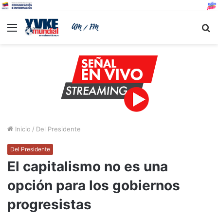
Menu
B
Inicio
/
Del Presidente
Del Presidente
El capitalismo no es una
opción para los gobiernos
progresistas