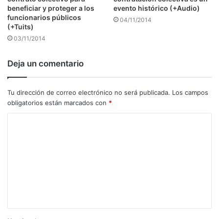
beneficiar y proteger a los
evento histórico (+Audio)
funcionarios públicos
04/11/2014
(+Tuits)
03/11/2014
Deja un comentario
Tu dirección de correo electrónico no será publicada.
Los campos
obligatorios están marcados con
*
C
o
m
e
n
t
a