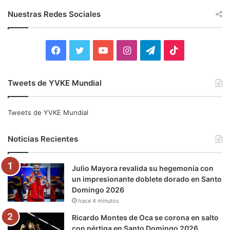
c
Nuestras Redes Sociales
a
r
:
F
T
Y
I
T
T
a
w
o
n
e
i
Tweets de YVKE Mundial
c
i
u
s
l
k
e
t
T
t
e
T
Tweets de YVKE Mundial
b
t
u
a
g
o
Noticias Recientes
o
e
b
g
r
k
Julio Mayora revalida su hegemonía con
o
r
e
r
a
un impresionante doblete dorado en Santo
Domingo 2026
k
a
m
hace 4 minutos
m
Ricardo Montes de Oca se corona en salto
con pértiga en Santo Domingo 2026