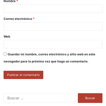
Nombre
*
r
i
o
Correo electrónico
*
*
Web
Guardar mi nombre, correo electrónico y sitio web en este
navegador para la próxima vez que haga un comentario.
B
u
s