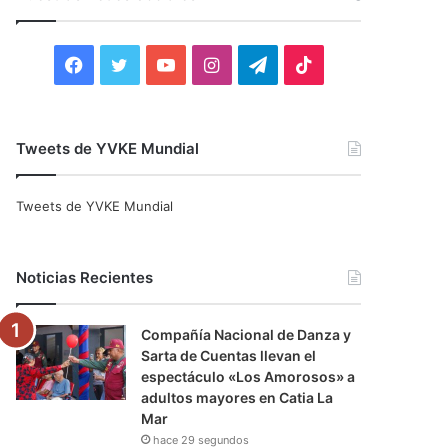
r
:
F
T
Y
I
T
T
a
w
o
n
e
i
c
i
u
s
l
k
Tweets de YVKE Mundial
e
t
T
t
e
T
Tweets de YVKE Mundial
b
t
u
a
g
o
o
e
b
g
r
k
Noticias Recientes
o
r
e
r
a
Compañía Nacional de Danza y
k
a
m
Sarta de Cuentas llevan el
espectáculo «Los Amorosos» a
m
adultos mayores en Catia La
Mar
hace 29 segundos