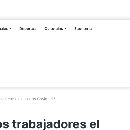
nales
Deportes
Culturales
Economía
s el capitalismo tras Covid-19?
s trabajadores el