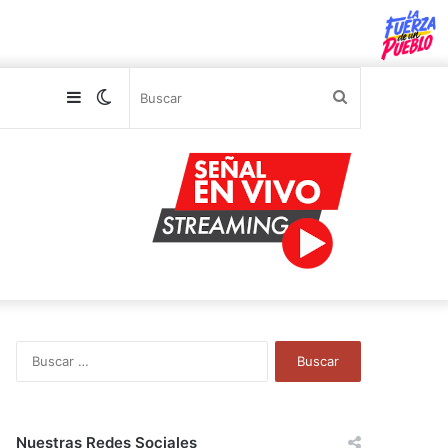
Sidebar
Switch
Buscar
skin
B
u
s
c
a
Nuestras Redes Sociales