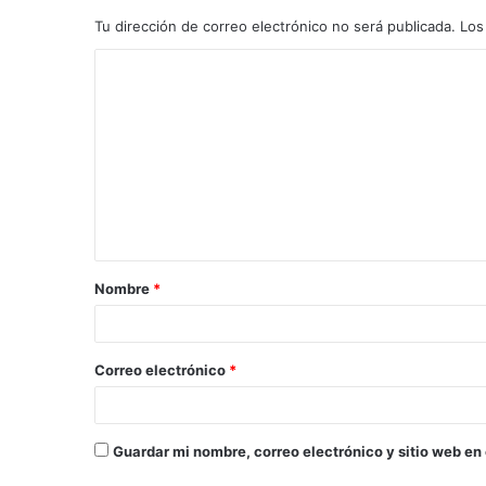
Tu dirección de correo electrónico no será publicada.
Los
C
o
m
e
n
t
a
Nombre
*
r
i
o
Correo electrónico
*
*
Guardar mi nombre, correo electrónico y sitio web en