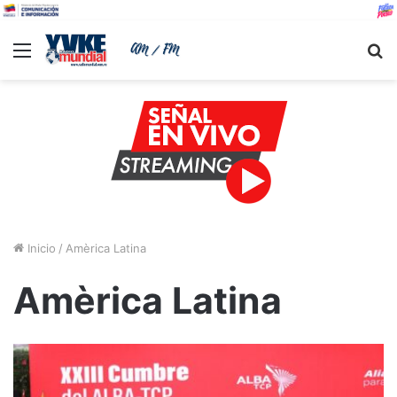
Menu
B
Inicio
/
Amèrica Latina
Amèrica Latina