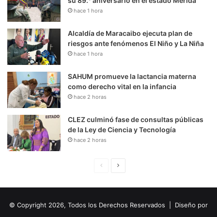
su 89.° aniversario en el estado Mérida
hace 1 hora
Alcaldía de Maracaibo ejecuta plan de
riesgos ante fenómenos El Niño y La Niña
hace 1 hora
SAHUM promueve la lactancia materna
como derecho vital en la infancia
hace 2 horas
CLEZ culminó fase de consultas públicas
de la Ley de Ciencia y Tecnología
hace 2 horas
P
S
á
i
g
g
© Copyright 2026, Todos los Derechos Reservados | Diseño por
i
u