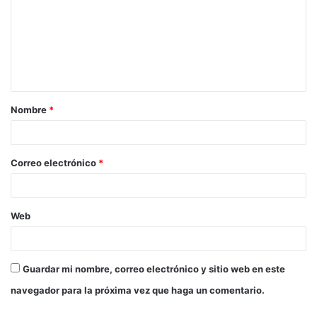
m
e
n
t
a
Nombre
*
r
i
o
Correo electrónico
*
*
Web
Guardar mi nombre, correo electrónico y sitio web en este
navegador para la próxima vez que haga un comentario.