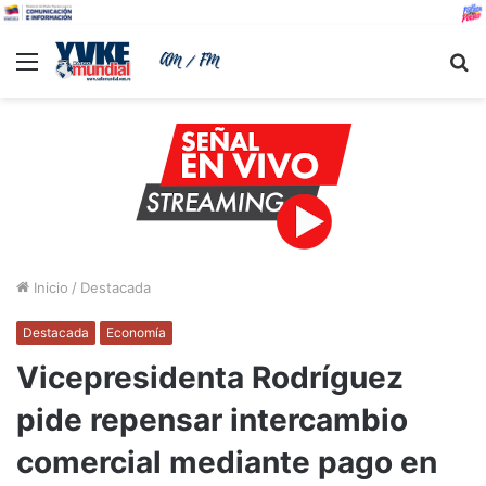
Menu
B
Inicio
/
Destacada
Destacada
Economía
Vicepresidenta Rodríguez
pide repensar intercambio
comercial mediante pago en