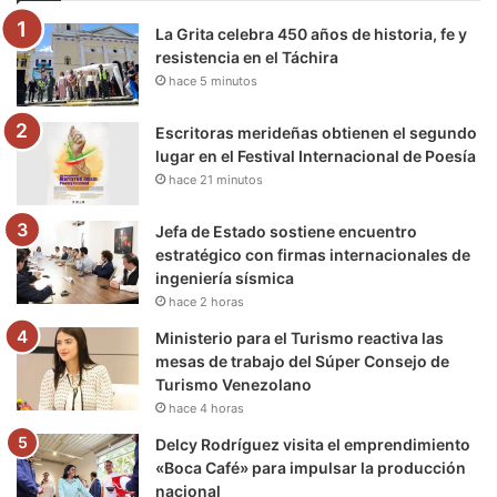
o
e
b
g
r
k
La Grita celebra 450 años de historia, fe y
o
r
e
r
a
resistencia en el Táchira
hace 5 minutos
k
a
m
m
Escritoras merideñas obtienen el segundo
lugar en el Festival Internacional de Poesía
hace 21 minutos
Jefa de Estado sostiene encuentro
estratégico con firmas internacionales de
ingeniería sísmica
hace 2 horas
Ministerio para el Turismo reactiva las
mesas de trabajo del Súper Consejo de
Turismo Venezolano
hace 4 horas
Delcy Rodríguez visita el emprendimiento
«Boca Café» para impulsar la producción
nacional