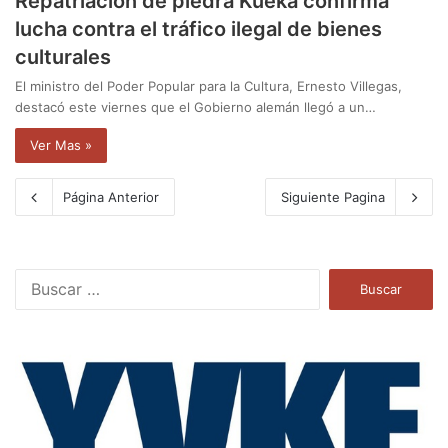
Repatriación de piedra Kueka confirma
lucha contra el tráfico ilegal de bienes
culturales
El ministro del Poder Popular para la Cultura, Ernesto Villegas,
destacó este viernes que el Gobierno alemán llegó a un…
Ver Mas »
Página Anterior
Siguiente Pagina
B
u
s
c
a
r
: