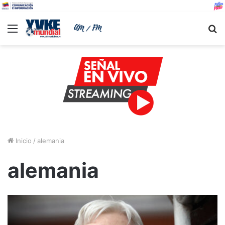
Menu
B
Inicio
/
alemania
alemania