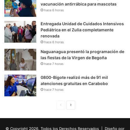
vacunación antirrábica para mascotas
hace 6 horas
Entregada Unidad de Cuidados Intensivos
Pediátrica en el Zulia completamente
renovada
hace 6 horas
Naguanagua presentó la programación de
las fiestas de la Virgen de Begoña
hace 7 horas
0800-Bigote realizó más de 91 mil
atenciones gratuitas en Carabobo
hace 7 horas
P
S
á
i
g
g
© Copyright 2026, Todos los Derechos Reservados | Diseño por
i
u