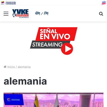
Menu
B
Inicio
/
alemania
alemania