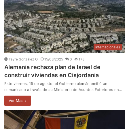
Internacionales
Tayre González O.
15/08/2025
0
178
Alemania rechaza plan de Israel de
construir viviendas en Cisjordania
Este viernes, 15 de agosto, el Gobierno alemán emitió un
comunicado a través de su Ministerio de Asuntos Exteriores en…
Ver Mas »