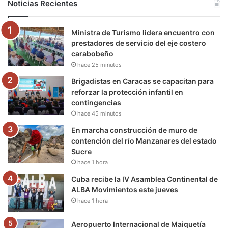
Noticias Recientes
o
e
b
g
r
k
Ministra de Turismo lidera encuentro con
o
r
e
r
a
prestadores de servicio del eje costero
carabobeño
k
a
m
hace 25 minutos
m
Brigadistas en Caracas se capacitan para
reforzar la protección infantil en
contingencias
hace 45 minutos
En marcha construcción de muro de
contención del río Manzanares del estado
Sucre
hace 1 hora
Cuba recibe la IV Asamblea Continental de
ALBA Movimientos este jueves
hace 1 hora
Aeropuerto Internacional de Maiquetía