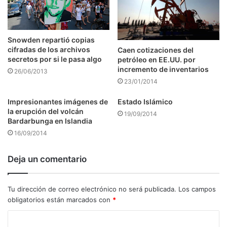
Snowden repartió copias
cifradas de los archivos
Caen cotizaciones del
secretos por si le pasa algo
petróleo en EE.UU. por
incremento de inventarios
26/06/2013
23/01/2014
Impresionantes imágenes de
Estado Islámico
la erupción del volcán
19/09/2014
Bardarbunga en Islandia
16/09/2014
Deja un comentario
Tu dirección de correo electrónico no será publicada.
Los campos
obligatorios están marcados con
*
C