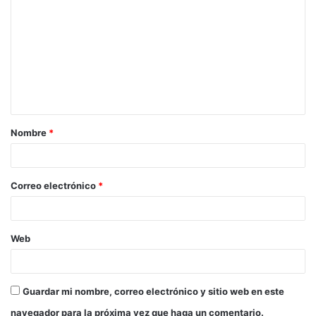
o
m
e
n
t
a
Nombre
*
r
i
o
Correo electrónico
*
*
Web
Guardar mi nombre, correo electrónico y sitio web en este
navegador para la próxima vez que haga un comentario.