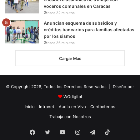
voceros comunales en Caracas
hace 32 minutos
Anuncian esquema de subsidios y
créditos bancarios para familias afectadas
por los sismos
hace 36 minutos
Cargar Mas
© Copyright 2026, Todos los Derechos Reservados | Diseño por
WGdigital
Inicio
Intranet
Audio en Vivo
Contáctenos
Trabaja con Nosotros
Facebook
Twitter
YouTube
Instagram
Telegram
TikTok