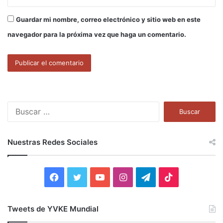
Guardar mi nombre, correo electrónico y sitio web en este
navegador para la próxima vez que haga un comentario.
B
u
s
c
Nuestras Redes Sociales
a
r
:
F
T
Y
I
T
T
a
w
o
n
e
i
Tweets de YVKE Mundial
c
i
u
s
l
k