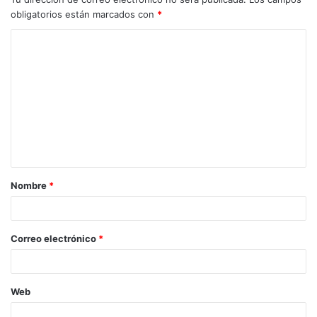
obligatorios están marcados con
*
C
o
m
e
n
t
a
Nombre
*
r
i
o
Correo electrónico
*
*
Web