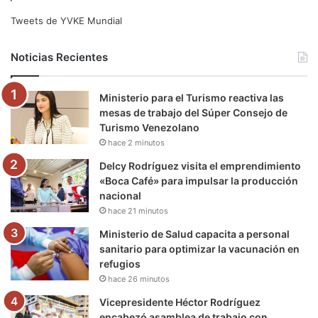
e
t
T
t
e
T
Tweets de YVKE Mundial
b
t
u
a
g
o
Noticias Recientes
o
e
b
g
r
k
Ministerio para el Turismo reactiva las
o
r
e
r
a
mesas de trabajo del Súper Consejo de
Turismo Venezolano
k
a
m
hace 2 minutos
m
Delcy Rodríguez visita el emprendimiento
«Boca Café» para impulsar la producción
nacional
hace 21 minutos
Ministerio de Salud capacita a personal
sanitario para optimizar la vacunación en
refugios
hace 26 minutos
Vicepresidente Héctor Rodríguez
encabezó asamblea de trabajo con